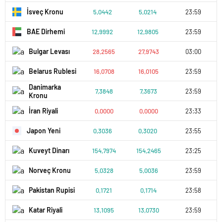
İsveç Kronu
5,0442
5,0214
23:59
BAE Dirhemi
12,9992
12,9805
23:59
Bulgar Levası
28,2565
27,9743
03:00
Belarus Rublesi
16,0708
16,0105
23:59
Danimarka
7,3848
7,3673
23:59
Kronu
İran Riyali
0,0000
0,0000
23:33
Japon Yeni
0,3036
0,3020
23:55
Kuveyt Dinarı
154,7974
154,2465
23:25
Norveç Kronu
5,0328
5,0036
23:59
Pakistan Rupisi
0,1721
0,1714
23:58
Katar Riyali
13,1095
13,0730
23:59