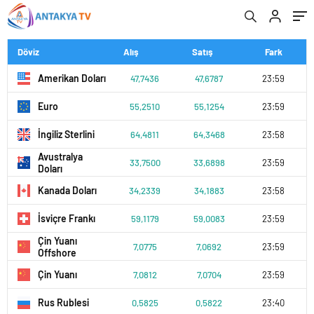
Döviz
Alış
Satış
Fark
Amerikan Doları
47,7436
47,6787
23:59
Euro
55,2510
55,1254
23:59
İngiliz Sterlini
64,4811
64,3468
23:58
Avustralya
33,7500
33,6898
23:59
Doları
Kanada Doları
34,2339
34,1883
23:58
İsviçre Frankı
59,1179
59,0083
23:59
Çin Yuanı
7,0775
7,0692
23:59
Offshore
Çin Yuanı
7,0812
7,0704
23:59
Rus Rublesi
0,5825
0,5822
23:40