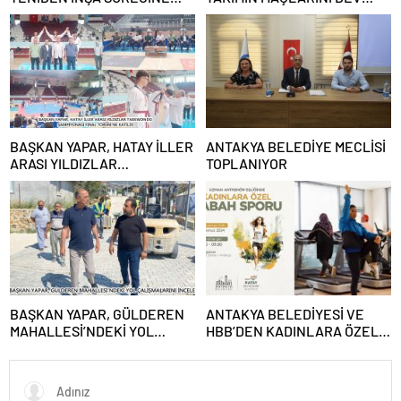
DESTEK VERECEK
EKRANDAN YAYINLAYACAK
BAŞKAN YAPAR, HATAY İLLER
ANTAKYA BELEDİYE MECLİSİ
ARASI YILDIZLAR
TOPLANIYOR
TAEKWONDO ŞAMPİYONASI
FİNAL TÖRENİ’NE KATILDI
BAŞKAN YAPAR, GÜLDEREN
ANTAKYA BELEDİYESİ VE
MAHALLESİ’NDEKİ YOL
HBB’DEN KADINLARA ÖZEL
ÇALIŞMALARINI İNCELEDİ
PROGRAM