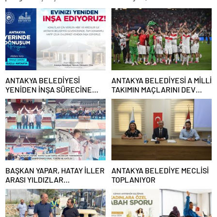
ANTAKYA BELEDİYESİ
ANTAKYA BELEDİYESİ A MİLLİ
YENİDEN İNŞA SÜRECİNE
TAKIMIN MAÇLARINI DEV
DESTEK VERECEK
EKRANDAN YAYINLAYACAK
BAŞKAN YAPAR, HATAY İLLER
ANTAKYA BELEDİYE MECLİSİ
ARASI YILDIZLAR
TOPLANIYOR
TAEKWONDO ŞAMPİYONASI
FİNAL TÖRENİ’NE KATILDI