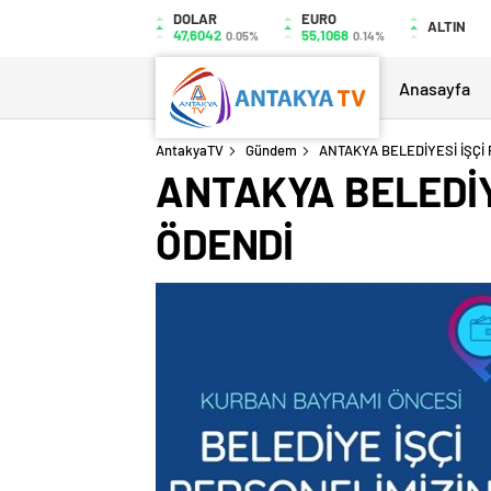
DOLAR
EURO
ALTIN
47,6042
55,1068
0.05%
0.14%
Anasayfa
AntakyaTV
Gündem
ANTAKYA BELEDİYESİ İŞÇİ
ANTAKYA BELEDİY
ÖDENDİ