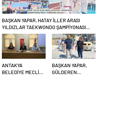
BAŞKAN YAPAR, HATAY İLLER ARASI
YILDIZLAR TAEKWONDO ŞAMPİYONASI
FİNAL TÖRENİ’NE KATILDI
ANTAKYA
BAŞKAN YAPAR,
BELEDİYE MECLİSİ
GÜLDEREN
TOPLANIYOR
MAHALLESİ’NDEKİ
YOL
ÇALIŞMALARINI
İNCELEDİ