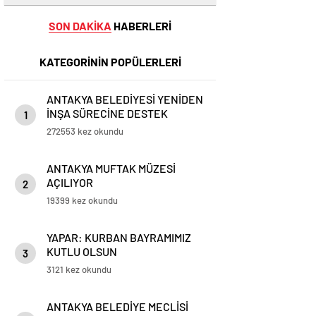
SON DAKİKA
HABERLERİ
KATEGORİNİN POPÜLERLERİ
ANTAKYA BELEDİYESİ YENİDEN
İNŞA SÜRECİNE DESTEK
1
VERECEK
272553 kez okundu
ANTAKYA MUFTAK MÜZESİ
AÇILIYOR
2
19399 kez okundu
YAPAR: KURBAN BAYRAMIMIZ
KUTLU OLSUN
3
3121 kez okundu
ANTAKYA BELEDİYE MECLİSİ