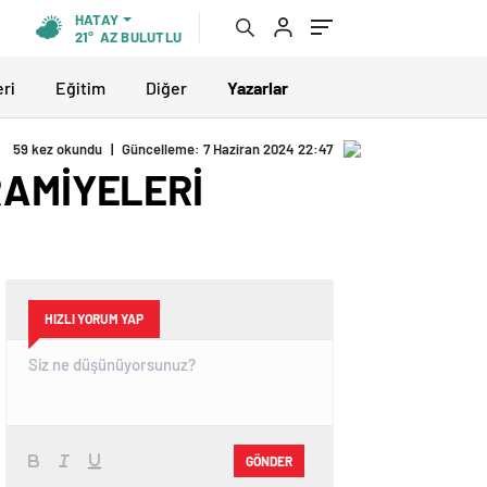
HATAY
21°
AZ BULUTLU
eri
Eğitim
Diğer
Yazarlar
59 kez okundu
|
Güncelleme: 7 Haziran 2024 22:47
RAMİYELERİ
HIZLI YORUM YAP
GÖNDER