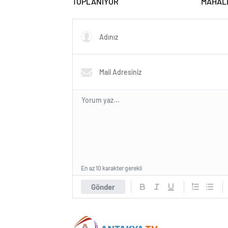
TOPLANIYOR
MAHALL
ÇALIŞM
En az 10 karakter gerekli
Gönder