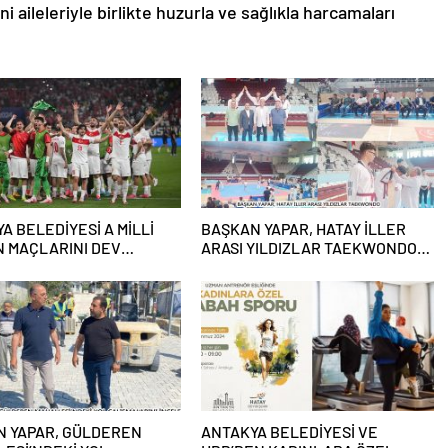
i aileleriyle birlikte huzurla ve sağlıkla harcamaları
A BELEDİYESİ A MİLLİ
BAŞKAN YAPAR, HATAY İLLER
N MAÇLARINI DEV
ARASI YILDIZLAR TAEKWONDO
DAN YAYINLAYACAK
ŞAMPİYONASI FİNAL TÖRENİ’NE
KATILDI
N YAPAR, GÜLDEREN
ANTAKYA BELEDİYESİ VE