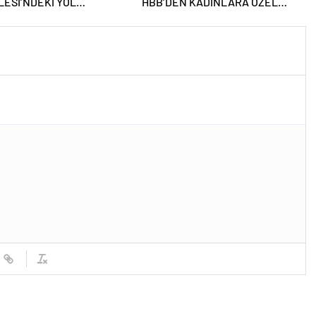
ESİ’NDEKİ YOL
HBB’DEN KADINLARA ÖZEL
ALARINI İNCELEDİ
PROGRAM