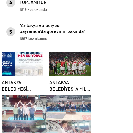
TOPLANIYOR
4
1919 kez okundu
“Antakya Belediyesi
bayramda’da görevinin başında”
5
1867 kez okundu
ANTAKYA
ANTAKYA
BELEDİYESİ
BELEDİYESİ A MİLLİ
YENİDEN İNŞA
TAKIMIN
SÜRECİNE DESTEK
MAÇLARINI DEV
VERECEK
EKRANDAN
YAYINLAYACAK