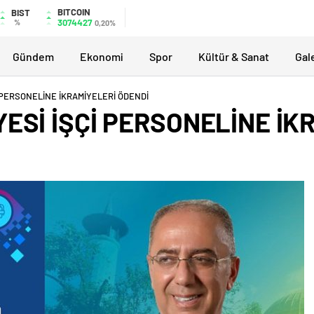
BITCOIN
BIST
3074427
%
0,20%
Gündem
Ekonomi
Spor
Kültür & Sanat
Gal
 PERSONELİNE İKRAMİYELERİ ÖDENDİ
ESİ İŞÇİ PERSONELİNE İK