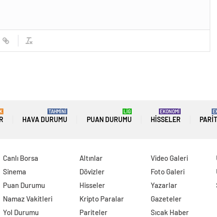
güncel olarak e-postanızdan takip edebilirsiniz !
K
TAHMİNİ
LİG
EKONOMİ
E
R
HAVA DURUMU
PUAN DURUMU
HISSELER
PARI
Canlı Borsa
Altınlar
Video Galeri
Sinema
Dövizler
Foto Galeri
Puan Durumu
Hisseler
Yazarlar
Namaz Vakitleri
Kripto Paralar
Gazeteler
Yol Durumu
Pariteler
Sıcak Haber