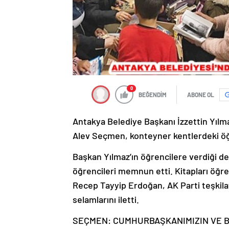
0
BEĞENDİM
ABONE OL
Antakya Belediye Başkanı İzzettin Yılma
Alev Seçmen, konteyner kentlerdeki öğr
Başkan Yılmaz’ın öğrencilere verdiği değ
öğrencileri memnun etti. Kitapları öğ
Recep Tayyip Erdoğan, AK Parti teşkilat
selamlarını iletti.
SEÇMEN: CUMHURBAŞKANIMIZIN VE B