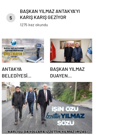
BAŞKAN YILMAZ ANTAKYA’YI
KARIŞ KARIŞ GEZİYOR
5
1275 kez okundu
ANTAKYA
BAŞKAN YILMAZ
BELEDİYESİ
DUAYEN
UYARDI: SON GÜN
GAZETECİLERİ
29 ŞUBAT
AĞIRLADI