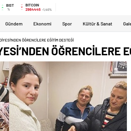
BITCOIN
BIST
2964445
%
-1,40%
Gündem
Ekonomi
Spor
Kültür & Sanat
Gal
İYESİ’NDEN ÖĞRENCİLERE EĞİTİM DESTEĞİ
ESİ’NDEN ÖĞRENCİLERE EĞ