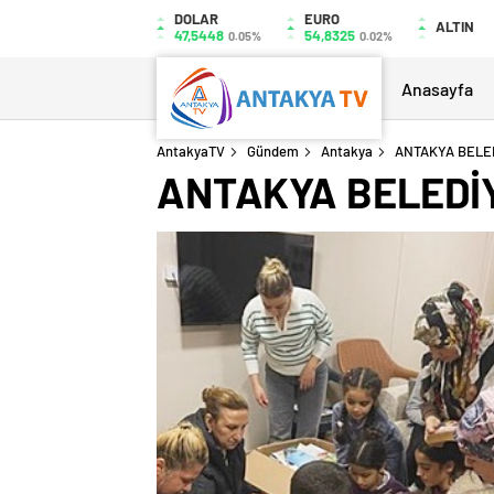
DOLAR
EURO
ALTIN
47,5448
54,8325
0.05%
0.02%
Anasayfa
AntakyaTV
Gündem
Antakya
ANTAKYA BELED
ANTAKYA BELEDİY