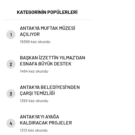
KATEGORİNİN POPÜLERLERİ
ANTAKYA MUFTAK MÜZESİ
AÇILIYOR
1
19399 kez okundu
BAŞKAN İZZETTİN YILMAZ’DAN
ESNAFA BÜYÜK DESTEK
2
1494 kez okundu
ANTAKYA BELEDİYESİ’NDEN
ÇARŞI TEMİZLİĞİ
3
1393 kez okundu
ANTAKYA’YI AYAĞA
KALDIRACAK PROJELER
4
KONUŞULDU
1313 kez okundu