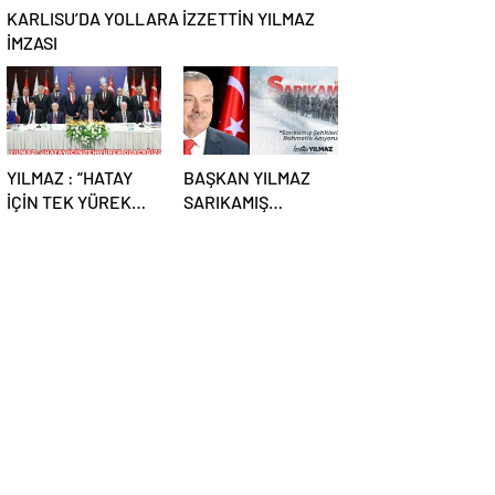
KARLISU’DA YOLLARA İZZETTİN YILMAZ
İMZASI
YILMAZ : “HATAY
BAŞKAN YILMAZ
İÇİN TEK YÜREK
SARIKAMIŞ
OLACAĞIZ”
ŞEHİTLERİNİ ANDI