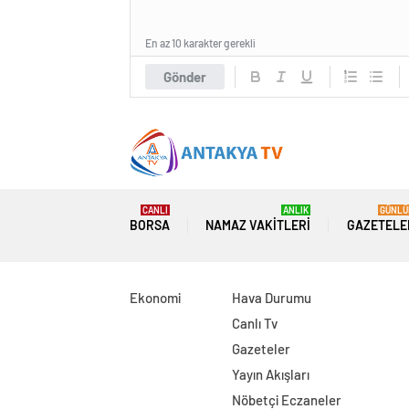
En az 10 karakter gerekli
Gönder
Haberleri 
CANLI
ANLIK
GÜNLÜ
BORSA
NAMAZ VAKITLERI
GAZETELE
Ekonomi
Hava Durumu
Canlı Tv
Gazeteler
Yayın Akışları
Nöbetçi Eczaneler