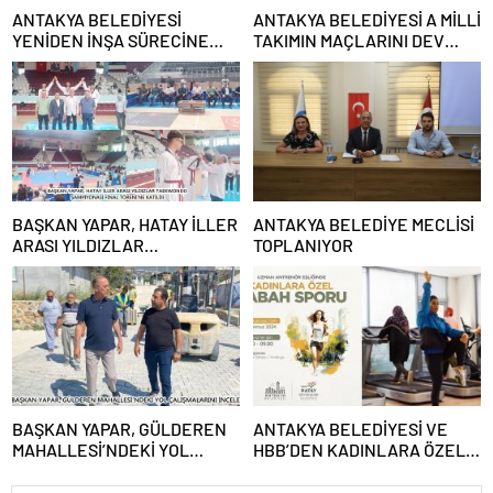
ANTAKYA BELEDİYESİ
ANTAKYA BELEDİYESİ A MİLLİ
YENİDEN İNŞA SÜRECİNE
TAKIMIN MAÇLARINI DEV
DESTEK VERECEK
EKRANDAN YAYINLAYACAK
BAŞKAN YAPAR, HATAY İLLER
ANTAKYA BELEDİYE MECLİSİ
ARASI YILDIZLAR
TOPLANIYOR
TAEKWONDO ŞAMPİYONASI
FİNAL TÖRENİ’NE KATILDI
BAŞKAN YAPAR, GÜLDEREN
ANTAKYA BELEDİYESİ VE
MAHALLESİ’NDEKİ YOL
HBB’DEN KADINLARA ÖZEL
ÇALIŞMALARINI İNCELEDİ
PROGRAM