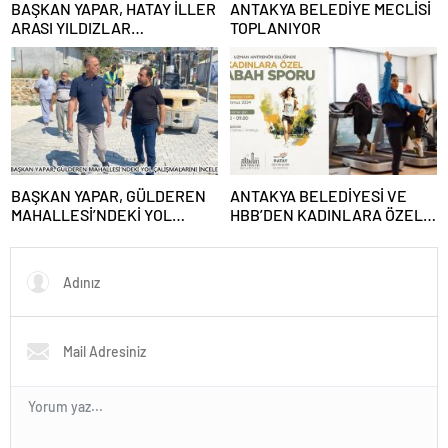
BAŞKAN YAPAR, HATAY İLLER
ANTAKYA BELEDİYE MECLİSİ
ARASI YILDIZLAR
TOPLANIYOR
TAEKWONDO ŞAMPİYONASI
FİNAL TÖRENİ’NE KATILDI
BAŞKAN YAPAR, GÜLDEREN
ANTAKYA BELEDİYESİ VE
MAHALLESİ’NDEKİ YOL
HBB’DEN KADINLARA ÖZEL
ÇALIŞMALARINI İNCELEDİ
PROGRAM