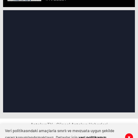
AntakyaTV - Güncel Antakya Haberleri
Veri politikasındaki amaçlarla sınırlı ve mevzuata uygun şekilde
çerez konumlandırmaktayız. Detaylar için
veri politikamızı