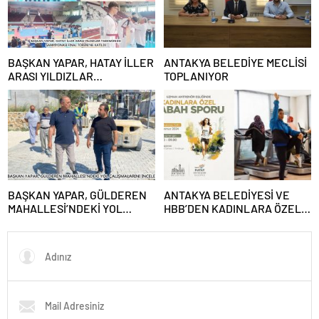
BAŞKAN YAPAR, HATAY İLLER
ANTAKYA BELEDİYE MECLİSİ
ARASI YILDIZLAR
TOPLANIYOR
TAEKWONDO ŞAMPİYONASI
FİNAL TÖRENİ’NE KATILDI
BAŞKAN YAPAR, GÜLDEREN
ANTAKYA BELEDİYESİ VE
MAHALLESİ’NDEKİ YOL
HBB’DEN KADINLARA ÖZEL
ÇALIŞMALARINI İNCELEDİ
PROGRAM