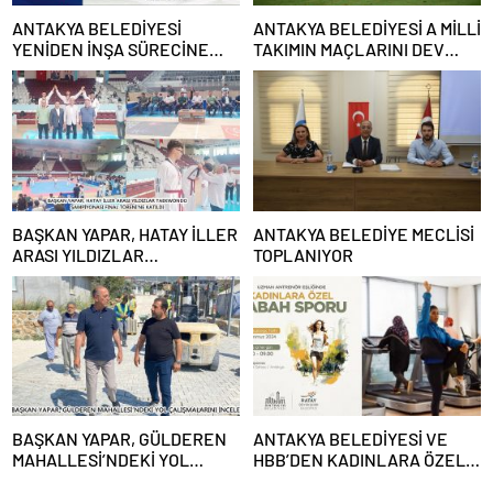
ANTAKYA BELEDİYESİ
ANTAKYA BELEDİYESİ A MİLLİ
YENİDEN İNŞA SÜRECİNE
TAKIMIN MAÇLARINI DEV
DESTEK VERECEK
EKRANDAN YAYINLAYACAK
BAŞKAN YAPAR, HATAY İLLER
ANTAKYA BELEDİYE MECLİSİ
ARASI YILDIZLAR
TOPLANIYOR
TAEKWONDO ŞAMPİYONASI
FİNAL TÖRENİ’NE KATILDI
BAŞKAN YAPAR, GÜLDEREN
ANTAKYA BELEDİYESİ VE
MAHALLESİ’NDEKİ YOL
HBB’DEN KADINLARA ÖZEL
ÇALIŞMALARINI İNCELEDİ
PROGRAM