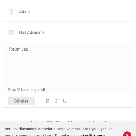
En az 10 karakter gerekli
Gönder
AntakyaTV - Güncel Antakya Haberleri
Veri politikasındaki amaçlarla sınırlı ve mevzuata uygun şekilde
çerez konumlandırmaktayız. Detaylar için
veri politikamızı
0
0