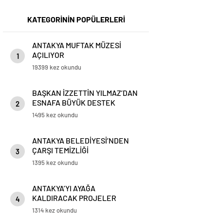
KATEGORİNİN POPÜLERLERİ
ANTAKYA MUFTAK MÜZESİ
AÇILIYOR
1
19399 kez okundu
BAŞKAN İZZETTİN YILMAZ’DAN
ESNAFA BÜYÜK DESTEK
2
1495 kez okundu
ANTAKYA BELEDİYESİ’NDEN
ÇARŞI TEMİZLİĞİ
3
1395 kez okundu
ANTAKYA’YI AYAĞA
KALDIRACAK PROJELER
4
KONUŞULDU
1314 kez okundu