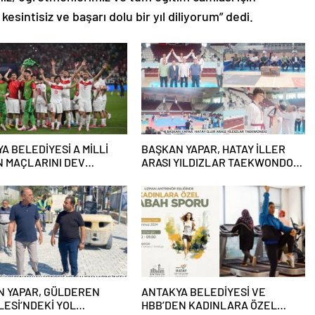
, kesintisiz ve başarı dolu bir yıl diliyorum” dedi.
A BELEDİYESİ A MİLLİ
BAŞKAN YAPAR, HATAY İLLER
N MAÇLARINI DEV
ARASI YILDIZLAR TAEKWONDO
DAN YAYINLAYACAK
ŞAMPİYONASI FİNAL TÖRENİ’NE
KATILDI
N YAPAR, GÜLDEREN
ANTAKYA BELEDİYESİ VE
ESİ’NDEKİ YOL
HBB’DEN KADINLARA ÖZEL