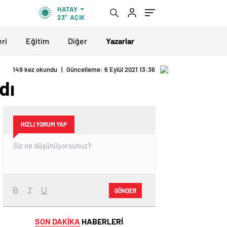
HATAY
23°
AÇIK
eri
Eğitim
Diğer
Yazarlar
149 kez okundu
|
Güncelleme: 6 Eylül 2021 13:36
dı
HIZLI YORUM YAP
GÖNDER
SON DAKİKA
HABERLERİ