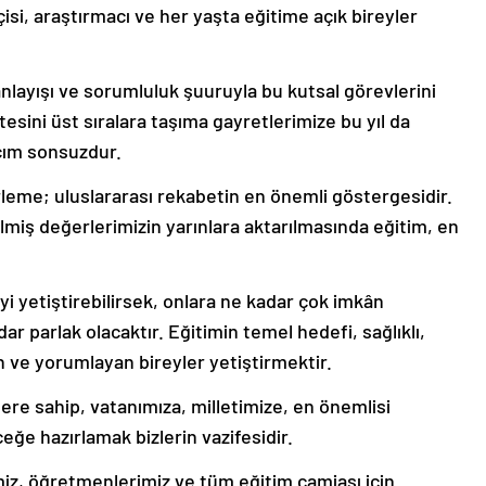
isi, araştırmacı ve her yaşta eğitime açık bireyler
anlayışı ve sorumluluk şuuruyla bu kutsal görevlerini
tesini üst sıralara taşıma gayretlerimize bu yıl da
cım sonsuzdur.
rleme; uluslararası rekabetin en önemli göstergesidir.
lmiş değerlerimizin yarınlara aktarılmasında eğitim, en
yi yetiştirebilirsek, onlara ne kadar çok imkân
dar parlak olacaktır. Eğitimin temel hedefi, sağlıklı,
n ve yorumlayan bireyler yetiştirmektir.
lere sahip, vatanımıza, milletimize, en önemlisi
ceğe hazırlamak bizlerin vazifesidir.
miz, öğretmenlerimiz ve tüm eğitim camiası için