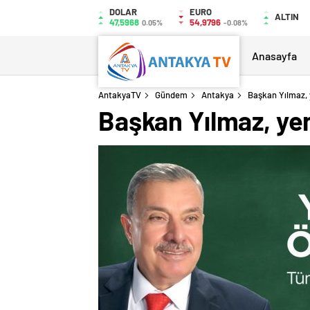
DOLAR
EURO
ALTIN
47,5968
54,9796
0.05%
-0.08%
Anasayfa
AntakyaTV
Gündem
Antakya
Başkan Yılmaz, y
Başkan Yılmaz, yeni