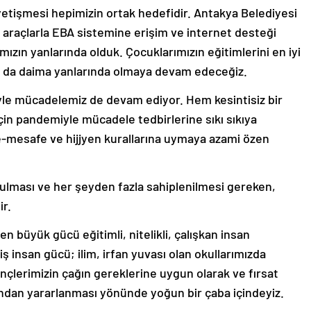
n yetişmesi hepimizin ortak hedefidir. Antakya Belediyesi
 araçlarla EBA sistemine erişim ve internet desteği
zın yanlarında olduk. Çocuklarımızın eğitimlerini en iyi
a da daima yanlarında olmaya devam edeceğiz.
yle mücadelemiz de devam ediyor. Hem kesintisiz bir
için pandemiyle mücadele tedbirlerine sıkı sıkıya
-mesafe ve hijjyen kurallarına uymaya azami özen
rulması ve her şeyden fazla sahiplenilmesi gereken,
ir.
n büyük gücü eğitimli, nitelikli, çalışkan insan
miş insan gücü; ilim, irfan yuvası olan okullarımızda
ençlerimizin çağın gereklerine uygun olarak ve fırsat
rından yararlanması yönünde yoğun bir çaba içindeyiz.