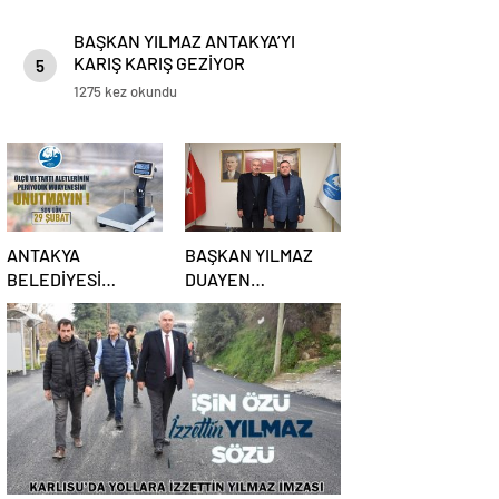
BAŞKAN YILMAZ ANTAKYA’YI
KARIŞ KARIŞ GEZİYOR
5
1275 kez okundu
ANTAKYA
BAŞKAN YILMAZ
BELEDİYESİ
DUAYEN
UYARDI: SON GÜN
GAZETECİLERİ
29 ŞUBAT
AĞIRLADI