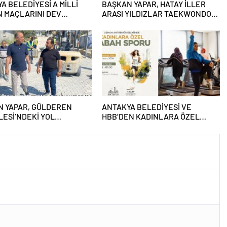
A BELEDİYESİ A MİLLİ
BAŞKAN YAPAR, HATAY İLLER
N MAÇLARINI DEV
ARASI YILDIZLAR TAEKWONDO
DAN YAYINLAYACAK
ŞAMPİYONASI FİNAL TÖRENİ’NE
KATILDI
N YAPAR, GÜLDEREN
ANTAKYA BELEDİYESİ VE
ESİ’NDEKİ YOL
HBB’DEN KADINLARA ÖZEL
ALARINI İNCELEDİ
PROGRAM