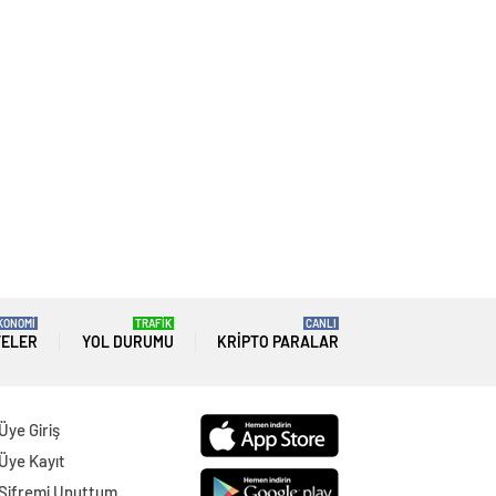
KONOMİ
TRAFİK
CANLI
TELER
YOL DURUMU
KRIPTO PARALAR
Üye Giriş
Üye Kayıt
Şifremi Unuttum