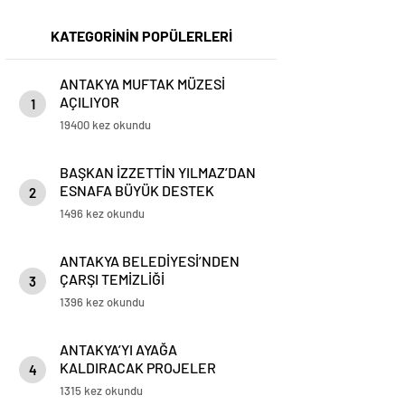
KATEGORİNİN POPÜLERLERİ
ANTAKYA MUFTAK MÜZESİ
AÇILIYOR
1
19400 kez okundu
BAŞKAN İZZETTİN YILMAZ’DAN
ESNAFA BÜYÜK DESTEK
2
1496 kez okundu
ANTAKYA BELEDİYESİ’NDEN
ÇARŞI TEMİZLİĞİ
3
1396 kez okundu
ANTAKYA’YI AYAĞA
KALDIRACAK PROJELER
4
KONUŞULDU
1315 kez okundu