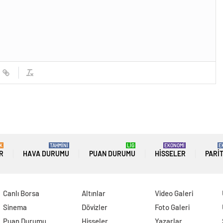
güncel olarak e-postanızdan takip edebilirsiniz !
K
TAHMİNİ
LİG
EKONOMİ
E
R
HAVA DURUMU
PUAN DURUMU
HISSELER
PARI
Canlı Borsa
Altınlar
Video Galeri
Sinema
Dövizler
Foto Galeri
Puan Durumu
Hisseler
Yazarlar