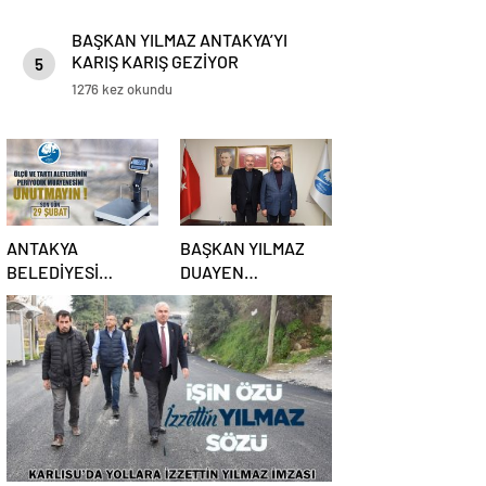
BAŞKAN YILMAZ ANTAKYA’YI
KARIŞ KARIŞ GEZİYOR
5
1276 kez okundu
ANTAKYA
BAŞKAN YILMAZ
BELEDİYESİ
DUAYEN
UYARDI: SON GÜN
GAZETECİLERİ
29 ŞUBAT
AĞIRLADI