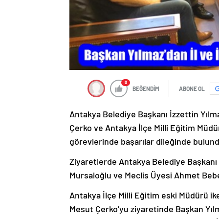
0
BEĞENDİM
ABONE OL
Antakya Belediye Başkanı İzzettin Yılma
Çerko ve Antakya İlçe Milli Eğitim Müd
görevlerinde başarılar dileğinde bulun
Ziyaretlerde Antakya Belediye Başkanı 
Mursaloğlu ve Meclis Üyesi Ahmet Bebek
Antakya İlçe Milli Eğitim eski Müdürü ik
Mesut Çerko’yu ziyaretinde Başkan Yıl