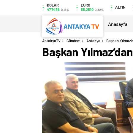
DOLAR
EURO
ALTIN
47,7436
55,2510
0.18%
0.32%
Anasayfa
AntakyaTV
Gündem
Antakya
Başkan Yılmaz’da
Başkan Yılmaz’dan İ