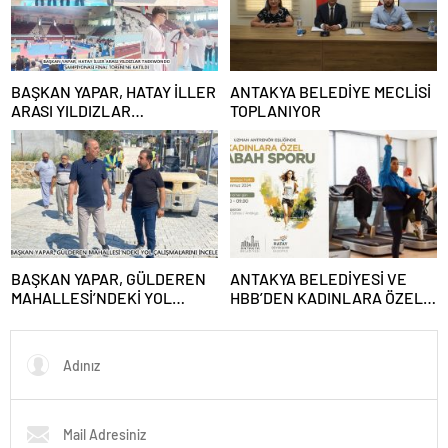
BAŞKAN YAPAR, HATAY İLLER
ANTAKYA BELEDİYE MECLİSİ
ARASI YILDIZLAR
TOPLANIYOR
TAEKWONDO ŞAMPİYONASI
FİNAL TÖRENİ’NE KATILDI
BAŞKAN YAPAR, GÜLDEREN
ANTAKYA BELEDİYESİ VE
MAHALLESİ’NDEKİ YOL
HBB’DEN KADINLARA ÖZEL
ÇALIŞMALARINI İNCELEDİ
PROGRAM