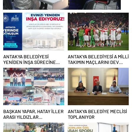
ANTAKYA BELEDİYESİ
ANTAKYA BELEDİYESİ A MİLLİ
YENİDEN İNŞA SÜRECİNE
TAKIMIN MAÇLARINI DEV
DESTEK VERECEK
EKRANDAN YAYINLAYACAK
BAŞKAN YAPAR, HATAY İLLER
ANTAKYA BELEDİYE MECLİSİ
ARASI YILDIZLAR
TOPLANIYOR
TAEKWONDO ŞAMPİYONASI
FİNAL TÖRENİ’NE KATILDI