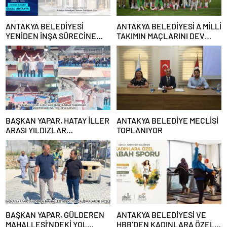
ANTAKYA BELEDİYESİ
ANTAKYA BELEDİYESİ A MİLLİ
YENİDEN İNŞA SÜRECİNE
TAKIMIN MAÇLARINI DEV
DESTEK VERECEK
EKRANDAN YAYINLAYACAK
BAŞKAN YAPAR, HATAY İLLER
ANTAKYA BELEDİYE MECLİSİ
ARASI YILDIZLAR
TOPLANIYOR
TAEKWONDO ŞAMPİYONASI
FİNAL TÖRENİ’NE KATILDI
BAŞKAN YAPAR, GÜLDEREN
ANTAKYA BELEDİYESİ VE
MAHALLESİ’NDEKİ YOL
HBB’DEN KADINLARA ÖZEL