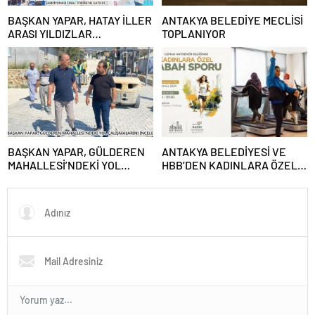
BAŞKAN YAPAR, HATAY İLLER
ANTAKYA BELEDİYE MECLİSİ
ARASI YILDIZLAR
TOPLANIYOR
TAEKWONDO ŞAMPİYONASI
FİNAL TÖRENİ’NE KATILDI
BAŞKAN YAPAR, GÜLDEREN
ANTAKYA BELEDİYESİ VE
MAHALLESİ’NDEKİ YOL
HBB’DEN KADINLARA ÖZEL
ÇALIŞMALARINI İNCELEDİ
PROGRAM