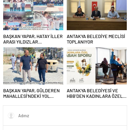
BAŞKAN YAPAR, HATAY İLLER
ANTAKYA BELEDİYE MECLİSİ
ARASI YILDIZLAR
TOPLANIYOR
TAEKWONDO ŞAMPİYONASI
FİNAL TÖRENİ’NE KATILDI
BAŞKAN YAPAR, GÜLDEREN
ANTAKYA BELEDİYESİ VE
MAHALLESİ’NDEKİ YOL
HBB’DEN KADINLARA ÖZEL
ÇALIŞMALARINI İNCELEDİ
PROGRAM